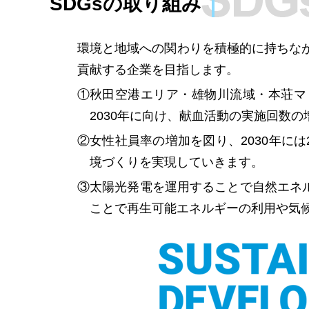
SDGsの取り組み
環境と地域への関わりを積極的に持ちな
貢献する企業を目指します。
①
秋田空港エリア・雄物川流域・本荘マ
2030年に向け、献血活動の実施回数
②
女性社員率の増加を図り、2030年に
境づくりを実現していきます。
③
太陽光発電を運用することで自然エネル
ことで再生可能エネルギーの利用や気