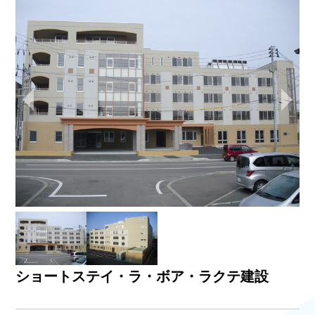
建築事業 その他実績
公共施設
自治体
ショートステイ・ラ・ボア・ラクテ建設
医療福祉施設
浄水・排水処理施設